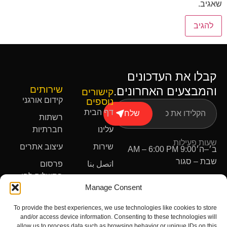
שאגיב.
קבלו את העדכונים
שירותים
והמבצעים האחרונים.
קישורים
קידום אורגני
נוספים
דף הבית
שלח
רשתות
עלינו
חברתיות
שעות פעילות
שירות
עיצוב אתרים
ב׳–ה׳
9:00 AM – 6:00 PM
שבת – סגור
اتصل بنا
פרסום
בתשלום לפי
Manage Consent
קליק
עיצוב לוגו
To provide the best experiences, we use technologies like cookies to store
and/or access device information. Consenting to these technologies will
allow us to process data such as browsing behavior or unique IDs on this